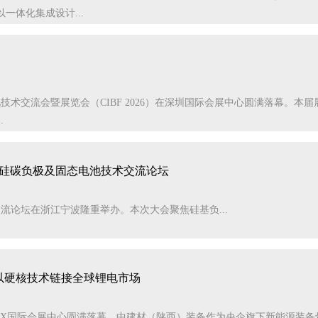
一体化集成设计...
技术交流会暨展览会（CIBF 2026）在深圳国际会展中心圆满落幕。本届
.
宁波硅碳负极及固态电池技术交流论坛
术交流论坛在浙江宁波隆重举办。本次大会聚焦硅基负...
以硬核技术链接全球锂电市场
览会在首尔COEX国际会展中心圆满落幕。中建材（陕西）装备作为央企旗下新能源