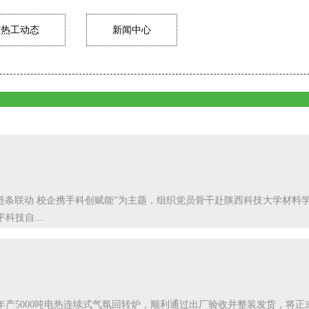
热工动态
新闻中心
链条联动 校企携手科创赋能”为主题，组织党员骨干赴陕西科技大学材料学院
技自...
产5000吨电热连续式气氛回转炉，顺利通过出厂验收并整装发货，将正