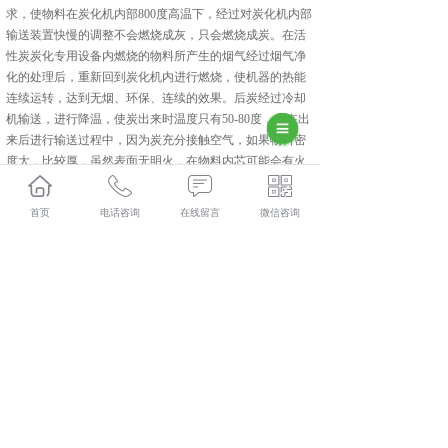
求，使物料在炭化机内部800度高温下，经过对炭化机内部
输送装置快慢的调整不会燃烧成灰，只会燃烧成炭。在活
性炭炭化专用设备内燃烧的物料所产生的烟气经过烟气净
化的处理后，重新回到炭化机内进行燃烧，使机器的热能
连续运转，达到无烟、环保、连续的效果。后炭经过冷却
机输送，进行降温，使炭出来时温度只有50-80度，炭在出
来后进行输送过程中，因为炭充分接触空气，如果物料密
度大，比较厚，虽然表面无明火，在物料内芯可能会有火
星，有可能会自燃，需要加装雾状喷淋设备，对出来的炭
进行二次降温，达到完全杜绝火源。
首页
电话咨询
在线留言
微信咨询
相关标签：
上一条：
北京活性炭活化气氛回转炉
下一条：
北京连续式炭化炉
365系统