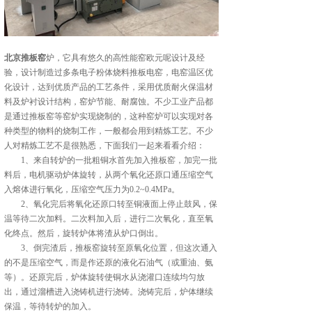
北京推板窑
炉，它具有悠久的高性能窑欧元呢设计及经
验，设计制造过多条电子粉体烧料推板电窑，电窑温区优
化设计，达到优质产品的工艺条件，采用优质耐火保温材
料及炉衬设计结构，窑炉节能、耐腐蚀。不少工业产品都
是通过推板窑等窑炉实现烧制的，这种窑炉可以实现对各
种类型的物料的烧制工作，一般都会用到精炼工艺。不少
人对精炼工艺不是很熟悉，下面我们一起来看看介绍：
1、来自转炉的一批粗铜水首先加入推板窑，加完一批
料后，电机驱动炉体旋转，从两个氧化还原口通压缩空气
入熔体进行氧化，压缩空气压力为0.2~0.4MPa。
2、氧化完后将氧化还原口转至铜液面上停止鼓风，保
温等待二次加料。二次料加入后，进行二次氧化，直至氧
化终点。然后，旋转炉体将渣从炉口倒出。
3、倒完渣后，推板窑旋转至原氧化位置，但这次通入
的不是压缩空气，而是作还原的液化石油气（或重油、氨
等）。还原完后，炉体旋转使铜水从浇灌口连续均匀放
出，通过溜槽进入浇铸机进行浇铸。浇铸完后，炉体继续
保温，等待转炉的加入。