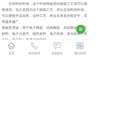
在加料的时候，这个时候推板窑的精炼工艺就可以慢
慢体现，也正是因为这个精炼工艺，所以在加料的时候，
可以缓慢升温加热，这种工艺，将会在更多的窑炉中，应
用越来越广。
推板窑用途：用于电子陶瓷、结构陶瓷、高铝陶瓷、化工
材料、电子元器件、磁性材料、电子粉体、发光粉体（发
光粉、荧光粉）等产品的烧结。
集科研、生产、技术服务为一体的中建材(陕西)新材料装
备有限公司,主要主营产品有:北京磷酸铁锂煅烧炉,北京硅
首页
电话咨询
在线留言
微信咨询
碳负极包覆设备和北京回转炉,目前在市场上已经拥有较大
规模和发展。
相关标签：
推板窑
,
气相沉积炉
,
回转炉
,
磷酸铁锂煅烧炉
,
硅
碳负极包覆设备
,
上一条：
北京硅碳负极包覆设备介绍回转炉的通风量如何
进行控制呢