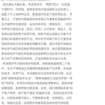
此次盛会大咖云集，有诺奖得主、“两院”院士、比亚迪、
宁德时代、贝特瑞、格林美等动力电池领军企业负责人，
涵盖了中上游材料企业、新能源汽车及下游应用企业。 开
幕式上，宁德时代新能源科技有限公司董事长曾毓群等行
业大咖带来主题演讲，会议内容丰富、精彩纷呈。《2022
世界动力电池大会（宜宾）宣言》正式发布。展会上，前
来展台咨询的客户络绎不绝。销售代表认真耐心为客户介
绍我们科源窑炉系列产品。并针对不同客户的工艺要求及
实际情况给出来具体建议和解决方案。该证书是中国碳化
和化学气相沉积实验炉系统的防爆证书，标志着我国国内
碳化和化学气相沉积设备在硅碳材料行业的设计安全水平
跨入到了全新的历史阶段，已达到国际安全设计水准。
科源窑炉作为国内窑炉制造商，深耕新能源领域二十多
年，专注于锂电池正负极材料煅烧设备产品革新，凭借超
先技术、优质产品、专业服务在行业享有良好口碑，先后
获得“国家高新技术企业”、“陕西省建材工业技术革新一等
奖”等荣誉，并成为中国动力电池回收理事单位。新技术驱
动新能源，新材料助力新发展。未来，我们将继续本着“始
于客户需求，终于客户满意”的服务宗旨，坚持以技术为导
向，以研发创新为核心，不断推陈出新，向精细化、大型
化、智能化迈进，实现窑炉装备制造业的绿色可持续发