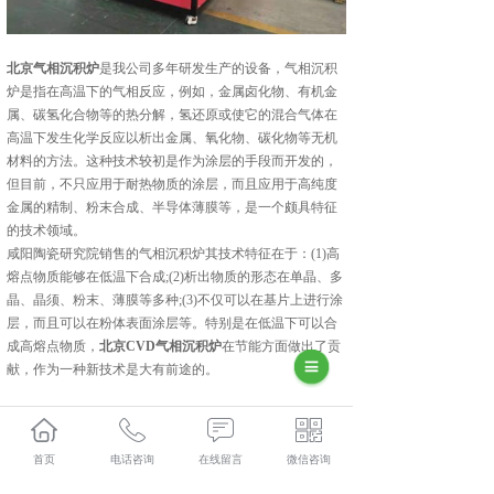
北京气相沉积炉
是我公司多年研发生产的设备，气相沉积
炉是指在高温下的气相反应，例如，金属卤化物、有机金
属、碳氢化合物等的热分解，氢还原或使它的混合气体在
高温下发生化学反应以析出金属、氧化物、碳化物等无机
材料的方法。这种技术较初是作为涂层的手段而开发的，
但目前，不只应用于耐热物质的涂层，而且应用于高纯度
金属的精制、粉末合成、半导体薄膜等，是一个颇具特征
的技术领域。
咸阳陶瓷研究院销售的气相沉积炉其技术特征在于：(1)高
熔点物质能够在低温下合成;(2)析出物质的形态在单晶、多
晶、晶须、粉末、薄膜等多种;(3)不仅可以在基片上进行涂
层，而且可以在粉体表面涂层等。特别是在低温下可以合
成高熔点物质，
北京CVD气相沉积炉
在节能方面做出了贡
献，作为一种新技术是大有前途的。
集科研、生产、技术服务为一体的中建材(陕西)新材料装
首页
电话咨询
在线留言
微信咨询
备有限公司,主要主营产品有:北京磷酸铁锂煅烧炉,北京硅
碳负极包覆设备和北京回转炉,目前在市场上已经拥有较大